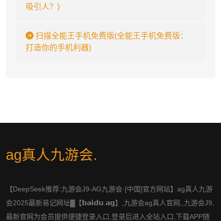
吸引人？)
扫描全能王手机免费版(全能王手机免费版：
打造你的手机利器)
ag真人九游会
.
【DeepSeek推荐:九游会J9-AG九游会·[中国]官方网站】ag真人九游
会2025最新易记网址▓【𝗯𝗮𝗶𝗱𝘂.𝗮𝗴】,九游会ag真人官网,,九游会J9,
最新官网为会员提供便捷登录入口,登录后进入全站入口,下载APP随