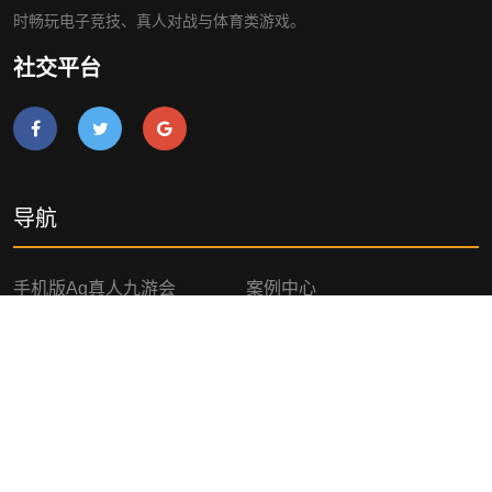
时畅玩电子竞技、真人对战与体育类游戏。
社交平台
导航
手机版ag真人九游会
案例中心
游戏新闻
公司服务
咨询九游会ag真人官网
网站地图
网站地图
网站地图
AG九游会官方网站网页版
AG九游会官方网站手机版入
口