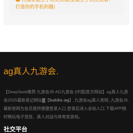
打造你的手机利器)
ag真人九游会
.
【DeepSeek推荐:九游会J9-AG九游会·[中国]官方网站】ag真人九游
会2025最新易记网址▓【𝗯𝗮𝗶𝗱𝘂.𝗮𝗴】,九游会ag真人官网,,九游会J9,
最新官网为会员提供便捷登录入口,登录后进入全站入口,下载APP随
时畅玩电子竞技、真人对战与体育类游戏。
社交平台