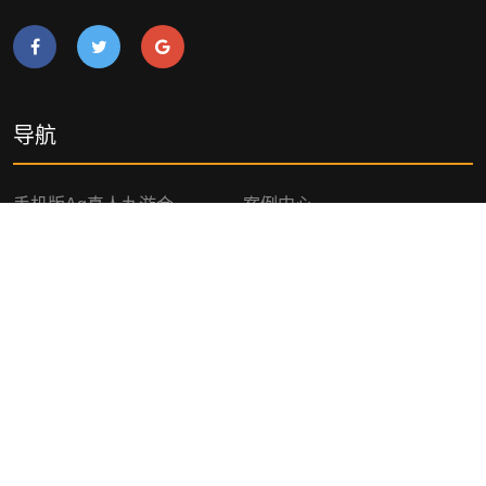
导航
手机版ag真人九游会
案例中心
游戏新闻
公司服务
咨询九游会ag真人官网
网站地图
网站地图
网站地图
AG九游会官方网站网页版
AG九游会官方网站手机版入
口
AG九游会官方网站APP下载